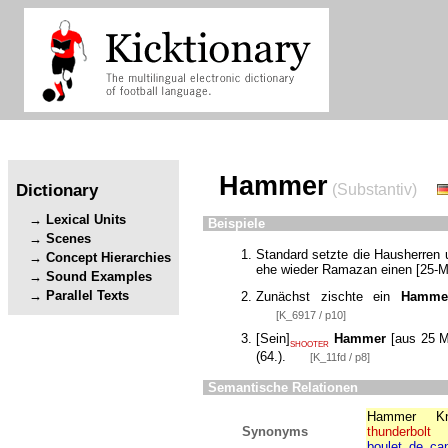
Hammer
Dictionary
(Substantiv)
Lexical Units
Beispiele
Scenes
Standard setzte die Hausherren 
Concept Hierarchies
ehe wieder Ramazan einen
[
25-M
Sound Examples
Parallel Texts
Zunächst zischte ein
Hamme
[K_6917 / p10]
[
Sein
]
Hammer
[
aus 25 M
SHOOTER
(64.).
[K_11fd / p8]
Semantische Relationen
Hammer
Kn
Synonyms
thunderbolt
boulet_de_ca