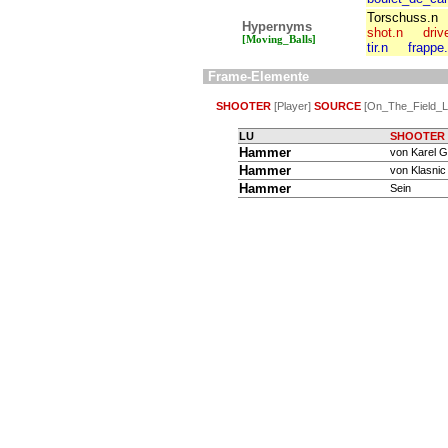
Torschuss.n
Hypernyms
shot.n
driv
[Moving_Balls]
tir.n
frappe
Frame-Elemente
SHOOTER
[Player]
SOURCE
[On_The_Field_Lo
LU
SHOOTER
Hammer
von Karel G
Hammer
von Klasnic
Hammer
Sein