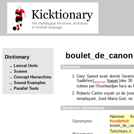
boulet_de_canon
Dictionary
Lexical Units
Exemples
Scenes
Gary Speed avait donné l'avant
Concept Hierarchies
Sadikhov
]
frappé
[
des 30 
Sound Examples
SHOOTER
subies par l'Azerbaïdjan face a
Parallel Texts
Roberto Carlos voyait un de
[
se
remplaçant, José María Guti, ne 
Relations sémantiques
Hammer
Kn
Synonyms
thunderbolt
boulet_de_ca
Torschuss.n
Hypernyms