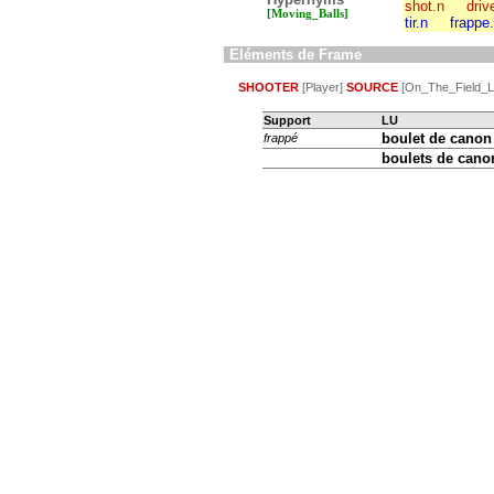
shot.n
driv
[Moving_Balls]
tir.n
frappe
Eléments de Frame
SHOOTER
[Player]
SOURCE
[On_The_Field_Lo
Support
LU
boulet de canon
frappé
boulets de cano