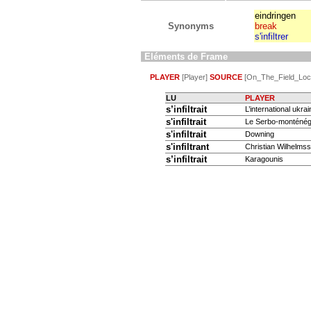
eindringen
Synonyms
break
s'infiltrer
Eléments de Frame
PLAYER
[Player]
SOURCE
[On_The_Field_Loc
LU
PLAYER
s’infiltrait
L’international ukrai
s'infiltrait
Le Serbo-monténég
s'infiltrait
Downing
s'infiltrant
Christian Wilhelms
s’infiltrait
Karagounis