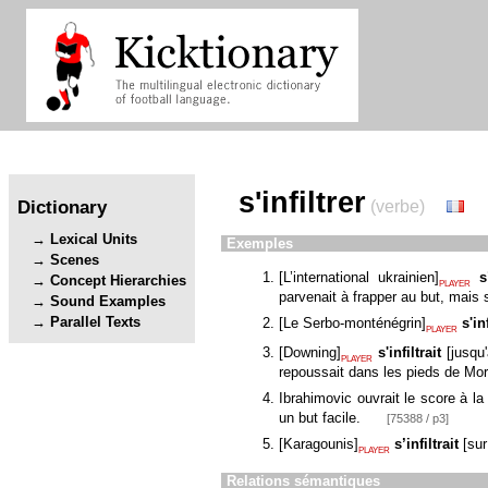
s'infiltrer
Dictionary
(verbe)
Lexical Units
Exemples
Scenes
[
L’international ukrainien
]
s
Concept Hierarchies
PLAYER
parvenait à frapper au but, mais
Sound Examples
Parallel Texts
[
Le Serbo-monténégrin
]
s'in
PLAYER
[
Downing
]
s'infiltrait
[
jusqu'
PLAYER
repoussait dans les pieds de Mor
Ibrahimovic ouvrait le score à l
un but facile.
[75388 / p3]
[
Karagounis
]
s’infiltrait
[
sur
PLAYER
Relations sémantiques