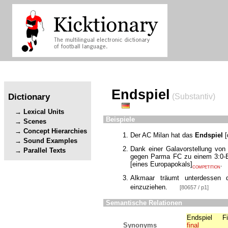
Endspiel
Dictionary
(Substantiv)
Lexical Units
Beispiele
Scenes
Concept Hierarchies
Der AC Milan hat das
Endspiel
[
Sound Examples
Dank einer Galavorstellung vo
Parallel Texts
gegen Parma FC zu einem 3:0-Er
[
eines Europapokals
]
.
COMPETITION
Alkmaar träumt unterdessen
einzuziehen.
[80657 / p1]
Semantische Relationen
Endspiel
F
Synonyms
final