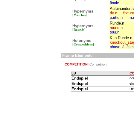
finale
Aufeinandertr
Hypernyms
tie.n
fixtur
[Matches]
partie.n
ma
Runde.n
Hypernyms
round.n
[Rounds]
tour.n
K_o-Runde.n
Holonyms
knockout_sta
[Competitions]
phase_à_élimi
Frame-Elemente
COMPETITION
[Competition]
LU
CO
Endspiel
de
Endspiel
ei
Endspiel
UE