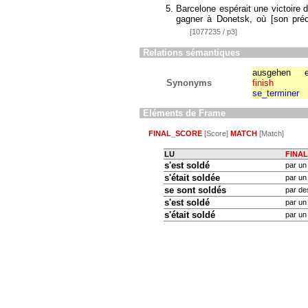
Barcelone espérait une victoire d
gagner à Donetsk, où
[
son pré
[1077235 / p3]
Relations sémantiques
ausgehen
Synonyms
finish
se_terminer
Eléments de Frame
FINAL_SCORE
[Score]
MATCH
[Match]
LU
FINA
s'est soldé
par un
s'était soldée
par un
se sont soldés
par de
s'est soldé
par un 
s'était soldé
par un