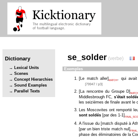
se_solder
Dictionary
(verbe)
Lexical Units
Exemples
Scenes
[
Le match aller
]
, qui avai
Concept Hierarchies
MATCH
[79947 / p3]
Sound Examples
Parallel Texts
[
La rencontre du Groupe D
]
MATC
Middlesbrough FC,
s'était soldé
les seizièmes de finale avant le 
Les Moscovites ont remporté leu
sont soldés
[
par des 1-1
]
FINAL_SC
A l'issue du
[
match disputé à Ath
[
par un bien triste match nul
]
FINAL
phase des éliminatoires de la C