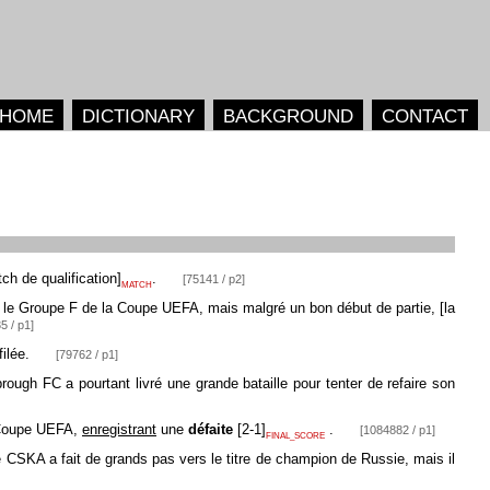
HOME
DICTIONARY
BACKGROUND
CONTACT
ch de qualification
]
.
[75141 / p2]
MATCH
ur le Groupe F de la Coupe UEFA, mais malgré un bon début de partie,
[
la
5 / p1]
filée.
[79762 / p1]
brough FC a pourtant livré une grande bataille pour tenter de refaire son
a Coupe UEFA,
enregistrant
une
défaite
[
2-1
]
.
[1084882 / p1]
FINAL_SCORE
le CSKA a fait de grands pas vers le titre de champion de Russie, mais il