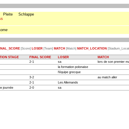
Pleite
Schlappe
ss
come
INAL_SCORE
[Score]
LOSER
[Team]
MATCH
[Match]
MATCH_LOCATION
[Stadium_Locat
TION STAGE
FINAL SCORE
LOSER
MATCH
2-1
sa
lors de son premier ma
la formation polonaise
l'équipe grecque
3-2
au match aller
2-1
Les Allemands
3e journée
2-0
sa