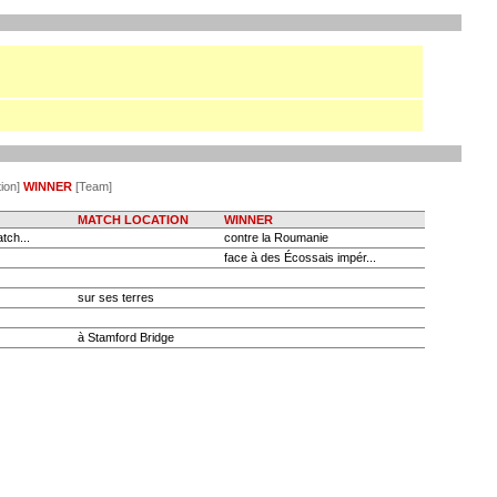
ion]
WINNER
[Team]
MATCH LOCATION
WINNER
tch...
contre la Roumanie
face à des Écossais impér...
sur ses terres
à Stamford Bridge