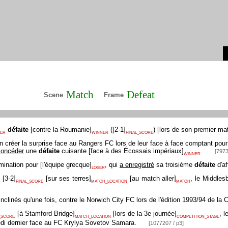
Match
Defeat
Scene
Frame
défaite
[
contre la Roumanie
]
(
[
2-1
]
)
[
lors de son premier mat
SER
WINNER
FINAL_SCORE
 créer la surprise face au Rangers FC lors de leur face à face comptant po
concéder
une
défaite
cuisante
[
face à des Écossais impériaux
]
.
[7973
WINNER
imination pour
[
l'équipe grecque
]
, qui
a enregistré
sa troisième
défaite
d'af
LOSER
e
[
3-2
]
[
sur ses terres
]
[
au match aller
]
, le Middles
FINAL_SCORE
MATCH_LOCATION
MATCH
inclinés qu'une fois, contre le Norwich City FC lors de l'édition 1993/94 de l
[
à Stamford Bridge
]
[
lors de la 3e journée
]
, 
_SCORE
MATCH_LOCATION
COMPETITION_STAGE
di dernier face au FC Krylya Sovetov Samara.
[1077207 / p3]