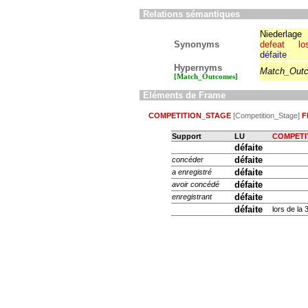
Relations sémantiques
Niederlage
Synonyms
defeat
lo
défaite
Hypernyms
Match_Out
[Match_Outcomes]
Eléments de Frame
COMPETITION_STAGE
[Competition_Stage]
F
Support
LU
COMPETI
défaite
défaite
concéder
défaite
a enregistré
défaite
avoir concédé
défaite
enregistrant
défaite
lors de la 