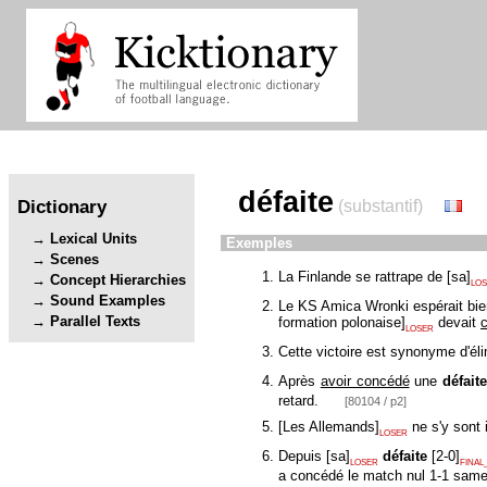
défaite
Dictionary
(substantif)
Lexical Units
Exemples
Scenes
La Finlande se rattrape de
[
sa
]
Concept Hierarchies
LO
Sound Examples
Le KS Amica Wronki espérait bien
Parallel Texts
formation polonaise
]
devait
LOSER
Cette victoire est synonyme d'él
Après
avoir concédé
une
défait
retard.
[80104 / p2]
[
Les Allemands
]
ne s'y sont 
LOSER
Depuis
[
sa
]
défaite
[
2-0
]
LOSER
FINAL
a concédé le match nul 1-1 same