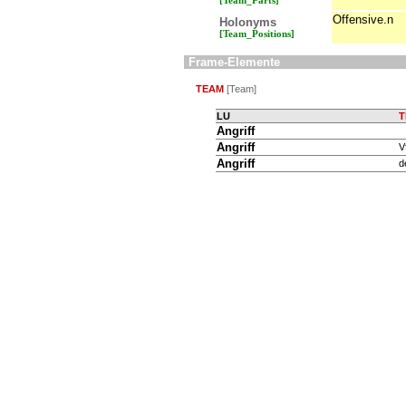
[Team_Parts]
Offensive.n
Holonyms
[Team_Positions]
Frame-Elemente
TEAM
[Team]
LU
T
Angriff
Angriff
V
Angriff
d