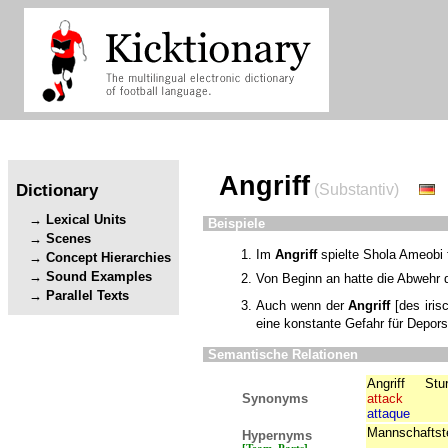
Angriff
Dictionary
(Substantiv)
Lexical Units
Beispiele
Scenes
Im
Angriff
spielte Shola Ameobi f
Concept Hierarchies
Sound Examples
Von Beginn an hatte die Abwehr 
Parallel Texts
Auch wenn der
Angriff
[
des iris
eine konstante Gefahr für Depor
Semantische Relationen
Angriff
Stu
Synonyms
attack
attaque
Mannschaftste
Hypernyms