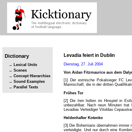
Levadia
feiert
in
Dublin
Dictionary
Dienstag
,
27.
Juli
2004
Lexical Units
Scenes
Von
Aidan
Fitzmaurice
aus
dem
Daly
Concept Hierarchies
[1]
Der
estnische
Pokalsieger
FC
Lev
Sound Examples
Mannschaft
,
die
in
der
dritten
Qualifikat
Parallel Texts
Frühes
Tor
[2]
Die
Iren
holten
im
Hinspiel
in
Estl
unbezahlbar
.
Nach
neun
Minuten
trat
Levadias
Verteidiger
Vitoldas
Cepauska
Heldenhafter
Kotenko
[3]
Die
Bohemians
übernahmen
immer
verteidigte
.
Und
nur
durch
eine
Kombin