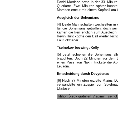
David
Morrison
hatte
in
der
33.
Minute
Querlatte
.
Zwei
Minuten
später
konnte
Morrison
erneut
mit
einem
Kopfball
am
Ausgleich
der
Bohemians
[4]
Beide
Mannschaften
wechselten
in
für
die
Bohemians
getroffen
,
doch
sei
kamen
die
Iren
endlich
zum
Ausgleich
Kevin
Hunt
köpfte
den
Ball
wieder
Rich
Fallrückzieher
.
Tšelnokov
bezwingt
Kelly
[5]
Jetzt
schienen
die
Bohemians
all
brauchten
.
Doch
22
Minuten
vor
dem
einen
Pass
von
Nakh
,
trickste
die
Ab
Levadia
.
Entscheidung
durch
Dovydenas
[6]
Nach
77
Minuten
erzielte
Marius
D
verwandelte
ein
Zuspiel
von
Spielma
Ekstase
.
Tihhon
Šisov
gratuliert
Vladimir
Tšelno